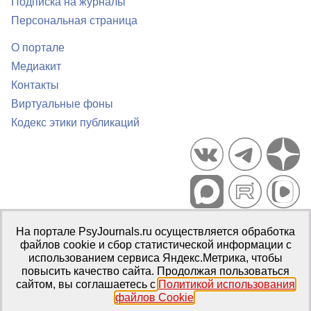
Подписка на журналы
Персональная страница
О портале
Медиакит
Контакты
Виртуальные фоны
Кодекс этики публикаций
Портал психологических изданий PsyJournals.ru, 2007–2026
На портале PsyJournals.ru осуществляется обработка
Правила использования материалов
файлов cookie и сбор статистической информации с
Свидетельство регистрации СМИ
Эл № ФС77-66447 от 14 июля
использованием сервиса Яндекс.Метрика, чтобы
2016 г.
повысить качество сайта. Продолжая пользоваться
сайтом, вы соглашаетесь с
Политикой использования
Издатель:
ФГБОУ ВО МГППУ
файлов Cookie
.
Репозиторий открытого доступа