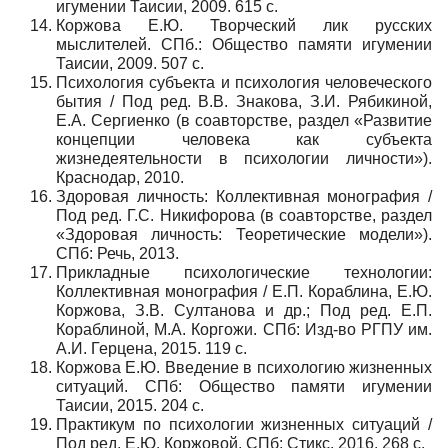
игумении Таисии, 2009. 615 с.
Коржова Е.Ю. Творческий лик русских
мыслителей. СПб.: Общество памяти игумении
Таисии, 2009. 507 с.
Психология субъекта и психология человеческого
бытия / Под ред. В.В. Знакова, З.И. Рябикиной,
Е.А. Сергиенко (в соавторстве, раздел «Развитие
концепции человека как субъекта
жизнедеятельности в психологии личности»).
Краснодар, 2010.
Здоровая личность: Коллективная монография /
Под ред. Г.С. Никифорова (в соавторстве, раздел
«Здоровая личность: Теоретические модели»).
СПб: Речь, 2013.
Прикладные психологические технологии:
Коллективная монография / Е.П. Кораблина, Е.Ю.
Коржова, З.В. Султанова и др.; Под ред. Е.П.
Кораблиной, М.А. Коргожи. СПб: Изд-во РГПУ им.
А.И. Герцена, 2015. 119 с.
Коржова Е.Ю. Введение в психологию жизненных
ситуаций. СПб: Общество памяти игумении
Таисии, 2015. 204 с.
Практикум по психологии жизненных ситуаций /
Под ред. Е.Ю. Коржовой. СПб: Стикс, 2016. 268 с.