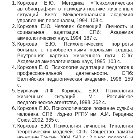
Коржова Е.Ю. Методика «Психологическая
автобиография» в психодиагностике жизненных
ситуаций. Киев: Межрегиональная академия
управления персоналом, 1994. 108 с.
Коржова Е.Ю. Человек болеющий: Личность и
социальная адаптация. СПб: Академия
акмеологических наук, 1994. 187 с.
Коржова Е.Ю. Психологические портреты
больных с приобретенными пороками сердца:
Внутренняя картина жизненного пути. СПб:
Академия акмеологических наук, 1995. 103 с.
Коржова Е.Ю. Психология адаптации педагогов к
профессиональной деятельности. СПб:
Балтийская педагогическая академия, 1996. 159
с.
Бурлачук Л.Ф, Коржова Е.Ю. Психология
жизненных ситуаций. М.: Российское
педагогическое агентство, 1998. 262 с.
Коржова Е.Ю. Психологическое познание судьбы
человека. СПб: Изд-во РГПУ им. А.И. Герцена;
Союз, 2002. 335 с.
Коржова Е.Ю. Психология личности: Типология
теоретических моделей. СПб: Общество памяти
игумении Таисии, 2004. 542 с.; 2-е изд, перераб. и