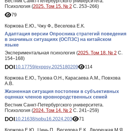
Вестник Санкт-Петербургского университета.
Психология (
2025. Том 15. № 2
С. 253–266)
79
Коржова Е.Ю., Чжу Ф., Веселова Е.К.
Адаптация версии Опросника стратегий поведения
в значимых ситуациях (ОСПЗС) на китайском
языке
Экспериментальная психология (
2025. Том 18. № 2
С.
154–168)
DOI
10.17759/exppsy.2025180209
114
Коржова Е.Ю., Тузова О.Н., Карасаева А.М., Повхова
А.В.
Жизненная ситуация постопеки в субъективных
оценках членов кровнородственных семей
Вестник Санкт-Петербургского университета.
Психология (
2024. Том 14. № 2
С. 241–259)
DOI
10.21638/spbu16.2024.203
71
Коржова Е.Ю., Цинь П., Веселова Е.К., Дворецкая М.Я.