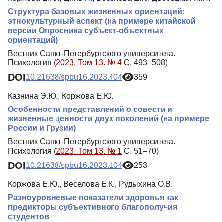
Структура базовых жизненных ориентаций:
этнокультурный аспект (на примере китайской
версии Опросника субъект-объектных
ориентаций)
Вестник Санкт-Петербургского университета.
Психология (
2023. Том 13. № 4
С. 493–508)
DOI
10.21638/spbu16.2023.404
359
Казнина Э.Ю., Коржова Е.Ю.
Особенности представлений о совести и
жизненные ценности двух поколений (на примере
России и Грузии)
Вестник Санкт-Петербургского университета.
Психология (
2023. Том 13. № 1
С. 51–70)
DOI
10.21638/spbu16.2023.104
253
Коржова Е.Ю., Веселова Е.К., Рудыхина О.В.
Разноуровневые показатели здоровья как
предикторы субъективного благополучия
студентов