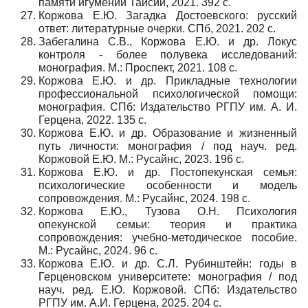
памяти игумении Таисии, 2021. 392 с.
Коржова Е.Ю. Загадка Достоевского: русский
ответ: литературные очерки. СПб, 2021. 202 с.
Забегалина С.В., Коржова Е.Ю. и др. Локус
контроля - более полувека исследований:
монография. М.: Проспект, 2021. 108 с.
Коржова Е.Ю. и др. Прикладные технологии
профессиональной психологической помощи:
монография. СПб: Издательство РГПУ им. А. И.
Герцена, 2022. 135 с.
Коржова Е.Ю. и др. Образование и жизненный
путь личности: монография / под науч. ред.
Коржовой Е.Ю. М.: Русайнс, 2023. 196 с.
Коржова Е.Ю. и др. Постопекунская семья:
психологические особенности и модель
сопровождения. М.: Русайнс, 2024. 198 с.
Коржова Е.Ю., Тузова О.Н. Психология
опекунской семьи: теория и практика
сопровождения: учебно-методическое пособие.
М.: Русайнс, 2024. 96 с.
Коржова Е.Ю. и др. С.Л. Рубинштейн: годы в
Герценовском университете: монография / под
науч. ред. Е.Ю. Коржовой. СПб: Издательство
РГПУ им. А.И. Герцена, 2025. 204 с.