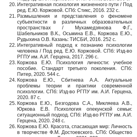
Интегративная психология жизненного пути / Под
ред. Е.Ю. Коржовой. СПб: Стикс, 2016. 232 с.
Размышления и представления о феномене
субъектности в различных образовательных
пространствах / Мухамедзянова Ф.Г.,
Шабельников В.К., Осьмина Е.В., Коржова Е.Ю.,
Рудыхина О.В. Казань: ТИСБИ, 2016. 252 с.
Интегративный подход к познанию психологии
человека / Под ред. Е.Ю. Коржовой. СПб: Изд-во
РГПУ им. А.И. Герцена, 2017. 296 с.
Коржова Е.Ю. Психология личности: учебное
пособие. Стандарт третьего поколения. СПб:
Питер, 2020. 544 с.
Коржова Е.Ю., Сбитнева А.А. Актуальные
проблемы теории и практики современной
психологии. СПб: Изд-во РГПУ им. А.И. Герцена,
2020. 87 с.
Коржова Е.Ю., Безгодова С.А., Микляева А.В.,
Юркова Е.В. Психология опекунской семьи:
ситуационный подход. СПб: Изд-во РГПУ им. А.И.
Герцена, 2020. 248 с.
Коржова Е.Ю. Красота, спасающая мир: Личность
в творчестве Ф.М. Достоевского. СПб: Общество