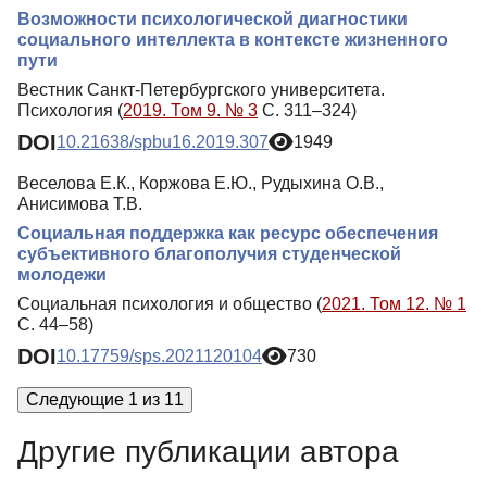
Возможности психологической диагностики
социального интеллекта в контексте жизненного
пути
Вестник Санкт-Петербургского университета.
Психология (
2019. Том 9. № 3
С. 311–324)
DOI
10.21638/spbu16.2019.307
1949
Веселова Е.К., Коржова Е.Ю., Рудыхина О.В.,
Анисимова Т.В.
Социальная поддержка как ресурс обеспечения
субъективного благополучия студенческой
молодежи
Социальная психология и общество (
2021. Том 12. № 1
С. 44–58)
DOI
10.17759/sps.2021120104
730
Следующие 1 из 11
Другие публикации автора