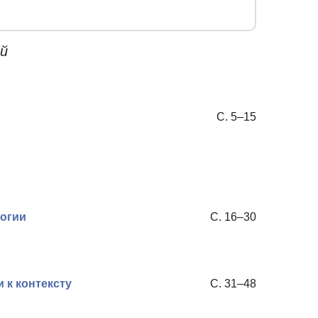
й
С. 5–15
логии
С. 16–30
 к контексту
С. 31–48