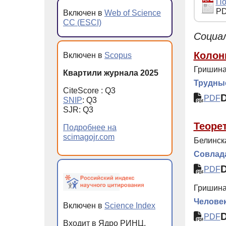
По
PD
Включен в
Web of Science
CC (ESCI)
Социа
Колон
Включен в
Scopus
Гришина
Квартили журнала 2025
Трудны
CiteScore : Q3
PDF
SNIP
: Q3
SJR: Q3
Теоре
Подробнее на
scimagojr.com
Белинск
Совлада
PDF
Гришина
Человек
Включен в
Science Index
PDF
Входит в Ядро РИНЦ,