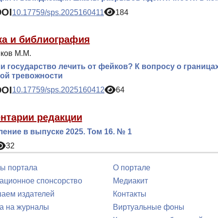
DOI
10.17759/sps.2025160411
184
ка и библиография
ков М.М.
и государство лечить от фейков? К вопросу о граница
ой тревожности
DOI
10.17759/sps.2025160412
64
нтарии редакции
ение в выпуске 2025. Том 16. № 1
32
ы портала
О портале
ционное спонсорство
Медиакит
аем издателей
Контакты
а на журналы
Виртуальные фоны