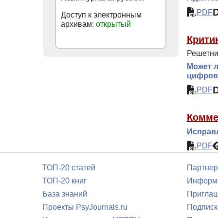
PDF
Доступ к электронным
архивам:
открытый
Крити
Решетни
Может л
цифров
PDF
Комме
Исправл
PDF
ТОП-20 статей
Партнер
ТОП-20 книг
Информа
База знаний
Приглаш
Проекты PsyJournals.ru
Подписк