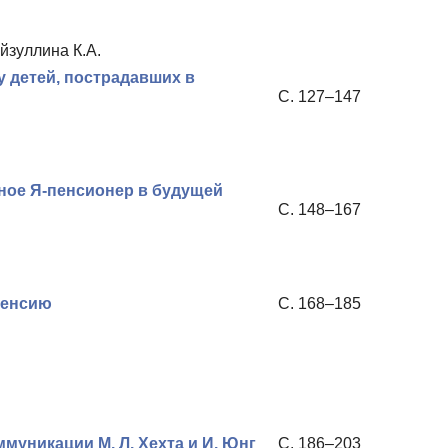
йзуллина К.А.
у детей, пострадавших в
С. 127–147
ное Я-пенсионер в будущей
С. 148–167
пенсию
С. 168–185
уникации М. Л. Хехта и И. Юнг
С. 186–203