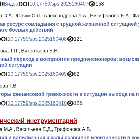
DOI
Видео
10.17759/sps.2025160407
158
 О.А., Юрчук О.Л., Александрова Л.А., Никифорова Е.А., Фа
ак ресурс совладания с трудной жизненной ситуацией 
ате боевых действий
DOI
10.17759/sps.2025160408
121
ва Т.П., Викентьева Е.Н.
ный переход в восприятии предпенсионеров: возмож
ной ситуации
DOI
10.17759/sps.2025160409
82
ва Т.В.
торы финансовой тревожности в ситуации выхода на 
DOI
10.17759/sps.2025160410
125
ический инструментарий
 М.А., Васильева Е.Д., Трифонова А.В.
ия и валидизация шкалы разрывов идентичности в комм