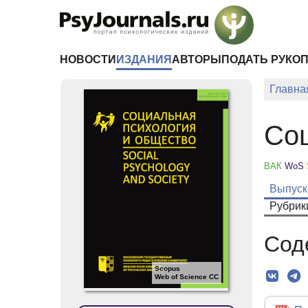
Перейти к основному содержанию
НОВОСТИ
ИЗДАНИЯ
АВТОРЫ
ПОДАТЬ РУКО
Главна
Соц
ВАК
WoS
Выпуск
Рубрик
Сод
Scopus
Web of Science CC