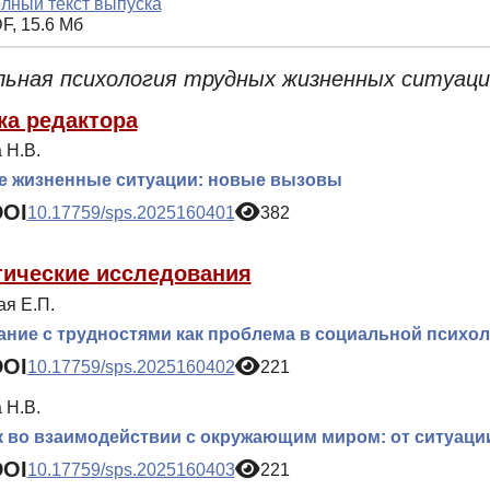
лный текст выпуска
F, 15.6 Мб
льная психология трудных жизненных ситуаци
ка редактора
 Н.В.
е жизненные ситуации: новые вызовы
DOI
10.17759/sps.2025160401
382
тические исследования
ая Е.П.
ние с трудностями как проблема в социальной психо
DOI
10.17759/sps.2025160402
221
 Н.В.
 во взаимодействии с окружающим миром: от ситуации
DOI
10.17759/sps.2025160403
221