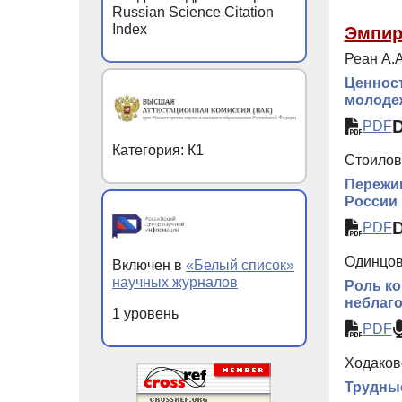
Russian Science Citation
Index
Эмпир
Реан А.А
Ценност
молодеж
PDF
Категория: К1
Стоилов
Пережив
России 
PDF
Одинцова
Включен в
«Белый список»
научных журналов
Роль ко
неблаг
1 уровень
PDF
Ходаковс
Трудные