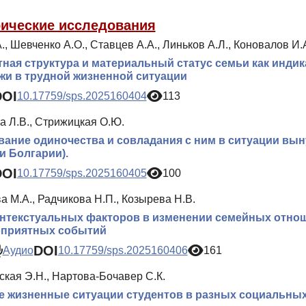
ические исследования
., Шевченко А.О., Ставцев А.А., Линьков А.Л., Коновалов И.А.
ная структура и материальный статус семьи как инди
и в трудной жизненной ситуации
DOI
10.17759/sps.2025160404
113
а Л.В., Стрижицкая О.Ю.
ание одиночества и совладания с ним в ситуации вын
и Болгарии).
DOI
10.17759/sps.2025160405
100
 М.А., Радчикова Н.П., Козырева Н.В.
нтекстуальных факторов в изменении семейных отно
оприятных событий
DOI
Аудио
10.17759/sps.2025160406
161
кая Э.Н., Нартова-Бочавер С.К.
 жизненные ситуации студентов в разных социальных