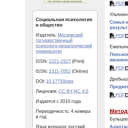
PDF
Ульянина
Социальная психология
Семья к
и общество
результ
Издатель:
Московский
PDF
государственный
психолого-педагогический
Емельяно
университет
Пенсион
жизнен
ISSN:
2221-1527
(Print)
PDF
ISSN:
2311-7052
(Online)
Дробыше
DOI:
10.17759/sps
Предик
Лицензия:
CC BY-NC 4.0
PDF
Издается с
2010
года
Метод
Периодичность: 4 номера
в год
Бульцева
Язык журнала: русский
Адаптац