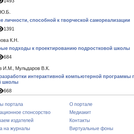
1493
 Ю.Б.
е личности, способной к творческой самореализации
1391
ова К.Н.
рые подходы к проектированию подростковой школы
684
 И.М., Мульдаров В.К.
разработки интерактивной компьютерной программы п
й школы
668
ы портала
О портале
ционное спонсорство
Медиакит
аем издателей
Контакты
а на журналы
Виртуальные фоны