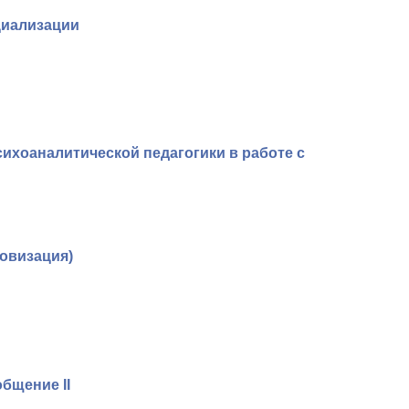
циализации
психоаналитической педагогики в работе с
овизация)
бщение II