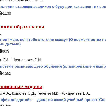
ова В.В., Зеленова М.Е.
вления старшеклассников о будущем как аспект их со
1138
логия образования
.
 понимаю, но я тебе этого не скажу» (О возможностях 
ми детьми)
809
 Г.А., Шияновская С.И.
системе развивающего обучения (планирование и импр
1595
ационные модели
 А.А., Ковалев С.Д., Телегин М.В., Кондратьев Е.А.
фия для детей» — диалогический учебный проект. Соо