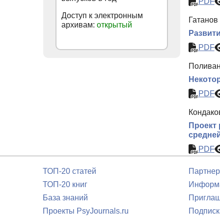
PDF
Доступ к электронным
Гатанов
архивам:
открытый
Развити
PDF
Поливан
Некото
PDF
Кондаков
Проект 
средне
PDF
ТОП-20 статей
Партнер
ТОП-20 книг
Информа
База знаний
Приглаш
Проекты PsyJournals.ru
Подписк