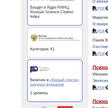
О меха
Входит в Ядро РИНЦ,
PDF
Russian Science Citation
Index
Марютин
О приро
PDF
Панов В
Состоян
Категория: К1
PDF
Психо
Ивошина
Включен в
«Белый список»
Экопсих
научных журналов
PDF
1 уровень
Психо