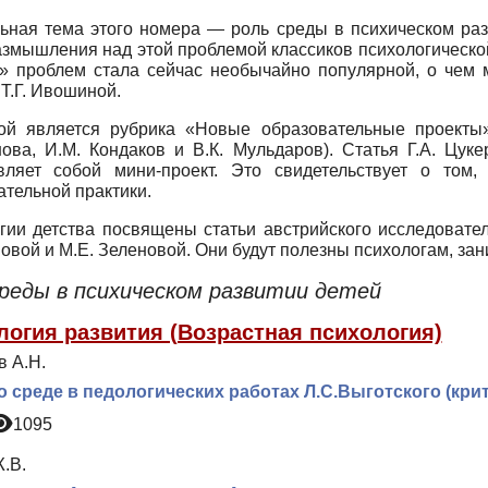
ьная тема этого номера — роль среды в психическом раз
азмышления над этой проблемой классиков психологической
» проблем стала сейчас необычайно популярной, о чем м
Т.Г. Ивошиной.
й является рубрика «Новые образовательные проекты» (
ова, И.М. Кондаков и В.К. Мульдаров). Статья Г.А. Цуке
вляет собой мини-проект. Это свидетельствует о том,
ательной практики.
гии детства посвящены статьи австрийского исследовател
овой и М.Е. Зеленовой. Они будут полезны психологам, за
реды в психическом развитии детей
логия развития (Возрастная психология)
в А.Н.
о среде в педологических работах Л.С.Выготского (кри
1095
.В.