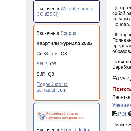
Централ
Включен в
Web of Science
собой р
CC (ESCI)
«вечных
Панова, 
Включен в
Scopus
Обширно
Поливан
Квартили журнала 2025
предста
образов
CiteScore
:
Q
3
Психоло
SNIP
:
Q
3
Барабан
SJR
:
Q
3
Роль с
Подробнее на
Психо
scimagojr.com
Леонтье
Учение 
PDF
Пиаже Ж
Включен в
Science Index