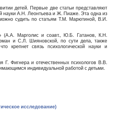
витии детей. Первые две статьи представляют
 науки А.Н. Леонтьева и Ж. Пиаже. Эта одна из
ожно судить по статьям Т.М. Марютиной, В.И.
А.А. Марголис и соавт., Ю.Б. Гатанов, К.Н.
рман и С.Л. Шияновской, по сути дела, также
 что крепнет связь психологической науки и
я Г. Фигнера и отечественных психологов В.В.
нимающимся индивидуальной работой с детьми.
тическое исследование)