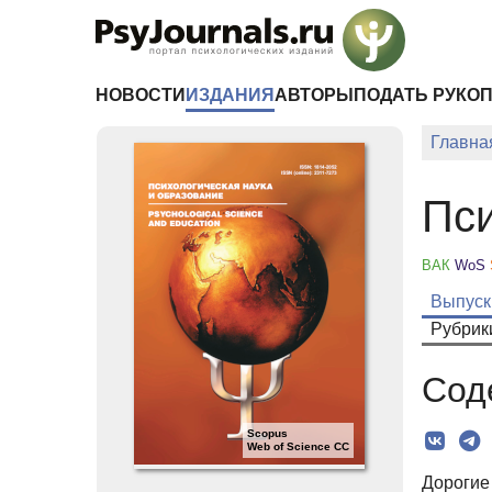
Перейти к основному содержанию
НОВОСТИ
ИЗДАНИЯ
АВТОРЫ
ПОДАТЬ РУКО
Главна
Пси
ВАК
WoS
Выпуск
Рубрик
Сод
Scopus
Web of Science CC
Дорогие 