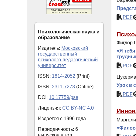
Барабан
Предста
PDF
Психологическая наука и
Психо
образование
Фигдор Г
Издатель:
Московский
«Я тебя
государственный
трудны
психолого-педагогический
университет
PDF
ISSN:
1814-2052
(Print)
Цукерман
Урок в 
ISSN:
2311-7273
(Online)
PDF
DOI:
10.17759/pse
Лицензия:
CC BY-NC 4.0
Иннов
Издается с
1996
года
Марголис
«Филосо
Периодичность: 6
выпусков в год