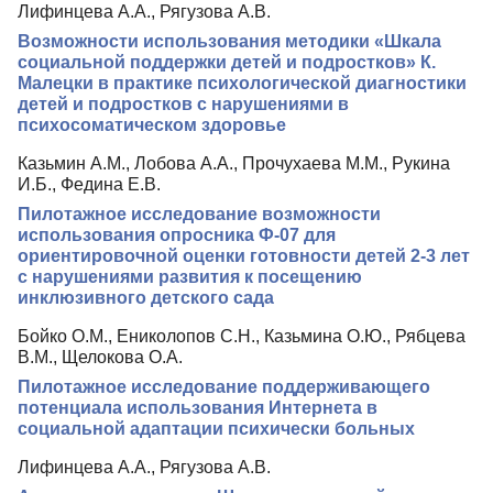
Лифинцева А.А., Рягузова А.В.
Редколлегия
Возможности использования методики «Шкала
Редакционная политика
социальной поддержки детей и подростков» К.
Малецки в практике психологической диагностики
Индексирование
детей и подростков с нарушениями в
психосоматическом здоровье
Для авторов
Казьмин А.М., Лобова А.А., Прочухаева М.М., Рукина
Рубрики
И.Б., Федина Е.В.
Препринты
Пилотажное исследование возможности
использования опросника Ф-07 для
Контакты
ориентировочной оценки готовности детей 2-3 лет
с нарушениями развития к посещению
инклюзивного детского сада
Бойко О.М., Ениколопов С.Н., Казьмина О.Ю., Рябцева
В.М., Щелокова О.А.
Пилотажное исследование поддерживающего
потенциала использования Интернета в
социальной адаптации психически больных
Лифинцева А.А., Рягузова А.В.