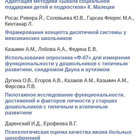
Адаптация методики «Шкала социальной
поддержки детей и подростков» К. Малецки
Росас Ривера Й., Соловьева Ю.В., Гарсиа Флорес М.А.,
Кинтанар Л.
Формирование концепта десятичной системы у
мексиканских школьников
Казьмин А.М., Лобова А.А., Федина Е.В.
Использование опросника «Ф-07» для измерения
функциональности у дошкольников с типичным
развитием, синдромом Дауна и аутизмом
Дугина О.В., Егоров А.В., Казаков А.М., Казьмин А.М.,
Фирсова Л.В.
Пилотажное исследование функциональности,
достижений и факторов личности у старших
дошкольников с типичным и атипичным
развитием
Даренский И.Д., Ерофеева В.Г.
Психологическая оценка качества жизни больных
шизофренией