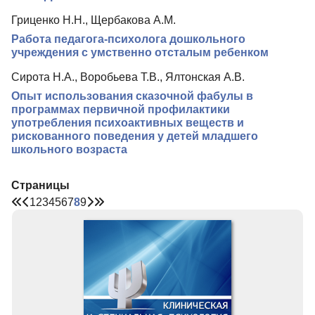
Гриценко Н.Н., Щербакова А.М.
Работа педагога-психолога дошкольного
учреждения с умственно отсталым ребенком
Сирота Н.А., Воробьева Т.В., Ялтонская А.В.
Опыт использования сказочной фабулы в
программах первичной профилактики
употребления психоактивных веществ и
рискованного поведения у детей младшего
школьного возраста
Страницы
1
2
3
4
5
6
7
8
9