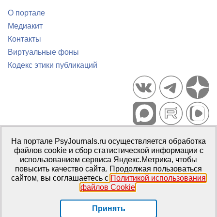
О портале
Медиакит
Контакты
Виртуальные фоны
Кодекс этики публикаций
Портал психологических изданий PsyJournals.ru, 2007–2026
На портале PsyJournals.ru осуществляется обработка
Правила использования материалов
файлов cookie и сбор статистической информации с
Свидетельство регистрации СМИ
Эл № ФС77-66447 от 14 июля
использованием сервиса Яндекс.Метрика, чтобы
2016 г.
повысить качество сайта. Продолжая пользоваться
сайтом, вы соглашаетесь с
Политикой использования
Издатель:
ФГБОУ ВО МГППУ
файлов Cookie
.
Репозиторий открытого доступа
Принять