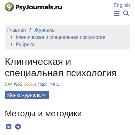
Перейти к основному содержанию
English
НОВОСТИ
Главная
Журналы
ИЗДАНИЯ
Клиническая и специальная психология
АВТОРЫ
Рубрики
ПОДАТЬ РУКОПИСЬ
БАЗА ЗНАНИЙ
Клиническая и
КЛЮЧЕВЫЕ СЛОВА
Регистрация
Вход
специальная психология
ВАК
WoS
Scopus
Ядро РИНЦ
Меню журнала
Выпуски
Методы и методики
О Журнале
Миссия