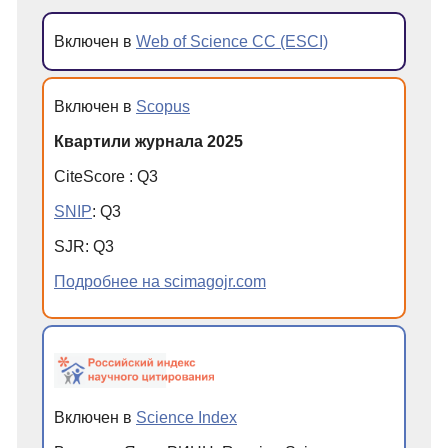
Включен в
Web of Science CC (ESCI)
Включен в
Scopus
Квартили журнала 2025
CiteScore
:
Q
3
SNIP
:
Q
3
SJR
:
Q
3
Подробнее на scimagojr.com
Включен в
Science Index