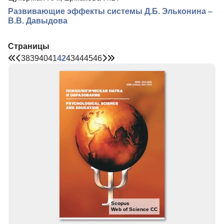
Развивающие эффекты системы Д.Б. Эльконина –
В.В. Давыдова
Страницы
38
39
40
41
42
43
44
45
46
Scopus
Web of Science CC