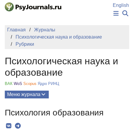
Перейти к основному содержанию
English
НОВОСТИ
Главная
Журналы
ИЗДАНИЯ
Психологическая наука и образование
АВТОРЫ
Рубрики
ПОДАТЬ РУКОПИСЬ
БАЗА ЗНАНИЙ
Психологическая наука и
КЛЮЧЕВЫЕ СЛОВА
Регистрация
Вход
образование
ВАК
WoS
Scopus
Ядро РИНЦ
Меню журнала
Выпуски
Психология образования
О Журнале
Миссия