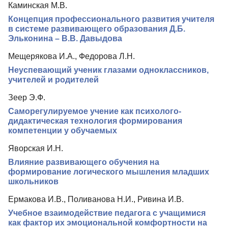
Каминская М.В.
Редколлегия
Концепция профессионального развития учителя
Редакционная политика
в системе развивающего образования Д.Б.
Эльконина – В.В. Давыдова
Индексирование
Мещерякова И.А., Федорова Л.Н.
Для авторов
Неуспевающий ученик глазами одноклассников,
Рубрики
учителей и родителей
Препринты
Зеер Э.Ф.
Саморегулируемое учение как психолого-
Подписка
дидактическая технология формирования
компетенции у обучаемых
Контакты
Яворская И.Н.
Влияние развивающего обучения на
формирование логического мышления младших
школьников
Ермакова И.В., Поливанова Н.И., Ривина И.В.
Учебное взаимодействие педагога с учащимися
как фактор их эмоциональной комфортности на