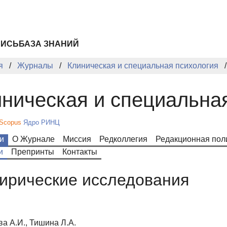
ПИСЬ
БАЗА ЗНАНИЙ
я
Журналы
Клиническая и специальная психология
ническая и специальна
Scopus
Ядро РИНЦ
и
О Журнале
Миссия
Редколлегия
Редакционная пол
и
Препринты
Контакты
ирические исследования
а А.И., Тишина Л.А.