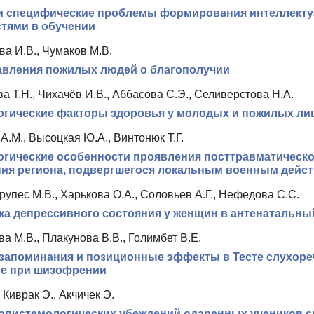
и специфические проблемы формирования интеллекту
тями в обучении
а И.В., Чумаков М.В.
авления пожилых людей о благополучии
а Т.Н., Чихачёв И.В., Аббасова С.Э., Селиверстова Н.А.
огические факторы здоровья у молодых и пожилых ли
А.М., Высоцкая Ю.А., Винтонюк Т.Г.
гические особенности проявления посттравматическог
ия региона, подвергшегося локальным военным действ
упес М.В., Харькова О.А., Соловьев А.Г., Нефедова С.С.
а депрессивного состояния у женщин в антенатальны
 М.В., Плакунова В.В., Голимбет В.Е.
запоминания и позиционные эффекты в Тесте слухореч
ие при шизофрении
, Киврак Э., Акчичек Э.
эпистемологических убеждений одаренных учеников 