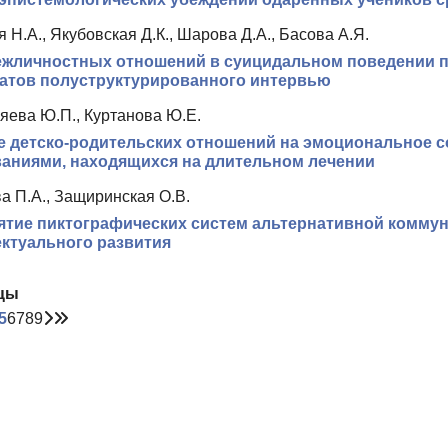
 Н.А., Якубовская Д.К., Шарова Д.А., Басова А.Я.
жличностных отношений в суицидальном поведении п
атов полуструктурированного интервью
ева Ю.П., Куртанова Ю.Е.
 детско-родительских отношений на эмоциональное с
аниями, находящихся на длительном лечении
а П.А., Защиринская О.В.
тие пиктографических систем альтернативной коммун
ктуального развития
цы
5
6
7
8
9