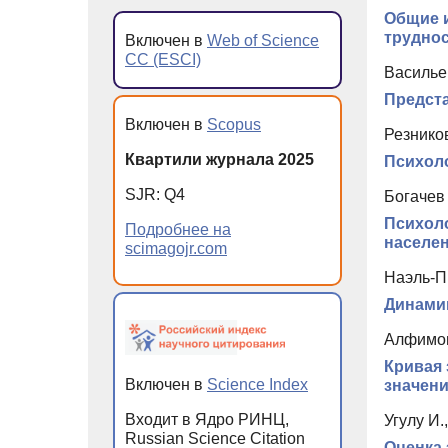
Общие 
труднос
Включен в
Web of Science
CC (ESCI)
Васильев
Предст
Включен в
Scopus
Резников
Квартили журнала 2025
Психол
SJR: Q4
Богачев 
Психоло
Подробнее на
населен
scimagojr.com
Наэль-Пр
Динамик
Алфимова
Кривая 
Включен в
Science Index
значен
Входит в Ядро РИНЦ,
Угулу И.
Russian Science Citation
Оценка 