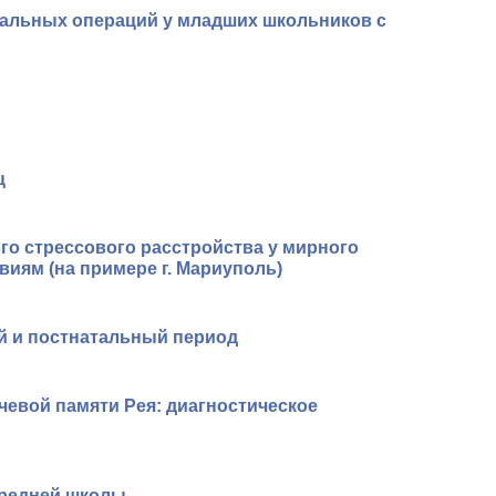
альных операций у младших школьников с
ц
о стрессового расстройства у мирного
иям (на примере г. Мариуполь)
й и постнатальный период
евой памяти Рея: диагностическое
средней школы