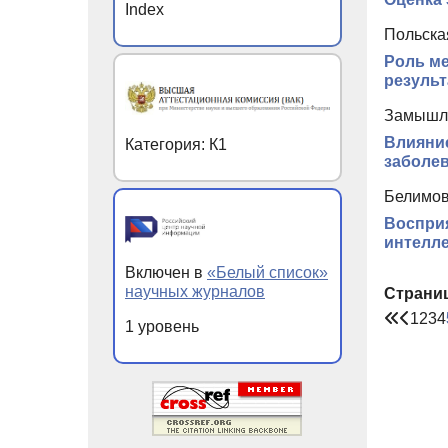
Index
Польская
Роль ме
результ
Замышля
Влияние
Категория: К1
заболев
Белимов
Восприя
интелле
Включен в
«Белый список»
научных журналов
Страни
1
2
3
4
1 уровень