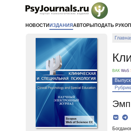
Перейти к основному содержанию
НОВОСТИ
ИЗДАНИЯ
АВТОРЫ
ПОДАТЬ РУКО
Главна
Кли
ВАК
WoS
Выпуск
Рубрик
Эмп
Scopus
Web of Science CC
Богданов